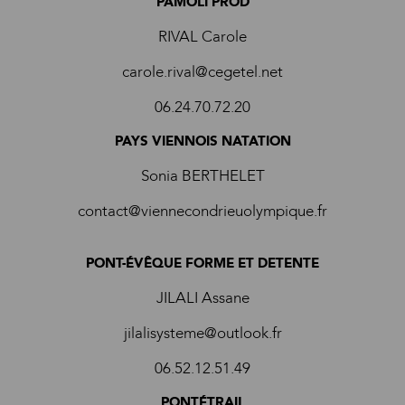
PAMOLI PROD
RIVAL Carole
carole.rival@cegetel.net
06.24.70.72.20
PAYS VIENNOIS NATATION
Sonia BERTHELET
contact@viennecondrieuolympique.fr
PONT-ÉVÊQUE FORME ET DETENTE
JILALI Assane
jilalisysteme@outlook.fr
06.52.12.51.49
PONTÉTRAIL