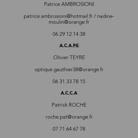
Patrice AMBROSIONI
patrice.ambrosioni@hotmail.fr / nadine-
moulin@orange.fr
06.29.12.14.38
A.C.A.P.E
Olivier TEYRE
optique.gauthier38@orange.fr
06 31 33 78 15
A.C.C.A
Patrick ROCHE
roche.pat@orange.fr
07 71 64 67 78