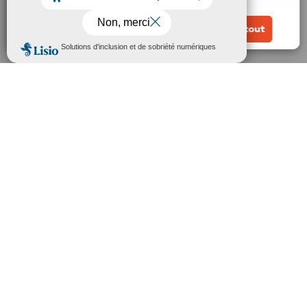
Nous
Contacter
Horaires d'ouverture
Lundi au jeudi : 08h30 - 12h | 13h30 - 17h
Vendredi : 08h30 -12h
1er samedi du mois : 9h15 - 11h30
Adresse de la mairie
Place Claude Barbier,
38780 Pont-Évêque