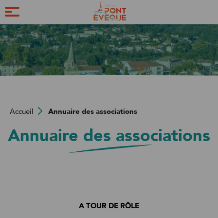
Pôle
Ville
Marchés et
Ville
tranquillité
verte
commerces
activ
publique
et
sport
Accueil
Annuaire des associations
Annuaire des associations
A TOUR DE RÔLE