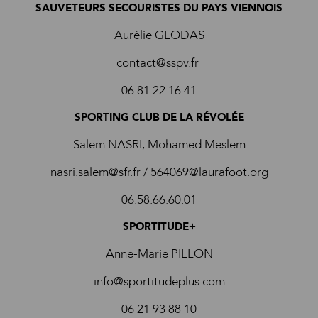
SAUVETEURS SECOURISTES DU PAYS VIENNOIS
Aurélie GLODAS
contact@sspv.fr
06.81.22.16.41
SPORTING CLUB DE LA RÉVOLÉE
Salem NASRI, Mohamed Meslem
nasri.salem@sfr.fr / 564069@laurafoot.org
06.58.66.60.01
SPORTITUDE+
Anne-Marie PILLON
info@sportitudeplus.com
06 21 93 88 10