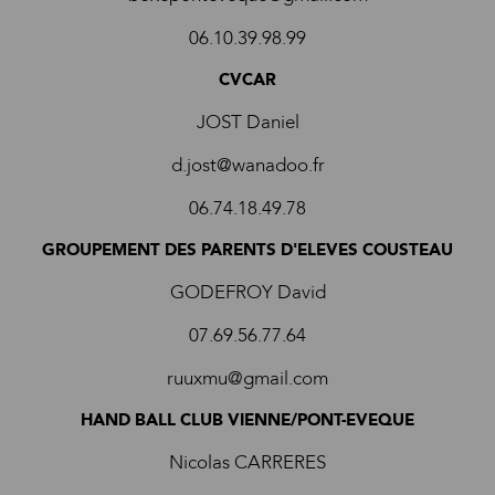
06.10.39.98.99
CVCAR
JOST Daniel
d.jost@wanadoo.fr
06.74.18.49.78
GROUPEMENT DES PARENTS D'ELEVES COUSTEAU
GODEFROY David
07.69.56.77.64
ruuxmu@gmail.com
HAND BALL CLUB VIENNE/PONT-EVEQUE
Nicolas CARRERES