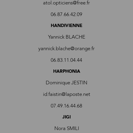
atol.opticiens@free.fr
06.87.66.42.09
HANDIVIENNE
Yannick BLACHE
yannick.blache@orange.fr
06.83.11.04.44
HARPHONIA
Dominique JESTIN
id.faistin@laposte.net
07.49.16.44.68
JIGI
Nora SMILI