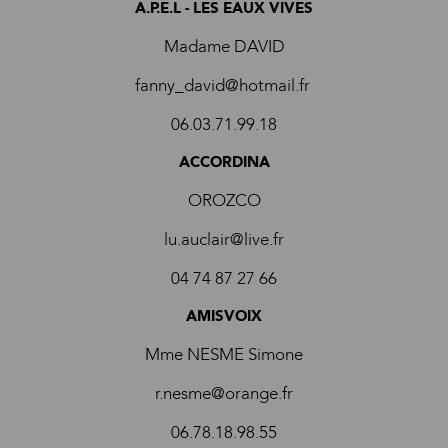
A.P.E.L - LES EAUX VIVES
Madame DAVID
fanny_david@hotmail.fr
06.03.71.99.18
ACCORDINA
OROZCO
lu.auclair@live.fr
04 74 87 27 66
AMISVOIX
Mme NESME Simone
r.nesme@orange.fr
06.78.18.98.55