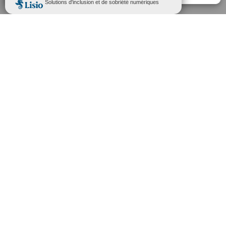
Nous
Contacter
Horaires d'ouverture
Lundi au jeudi : 08h30 - 12h | 13h30 - 17h
Vendredi : 08h30 -12h
1er samedi du mois : 9h15 - 11h30
Adresse de la mairie
Place Claude Barbier,
38780 Pont-Évêque
04 74 57 28 80
Envoyer un mail