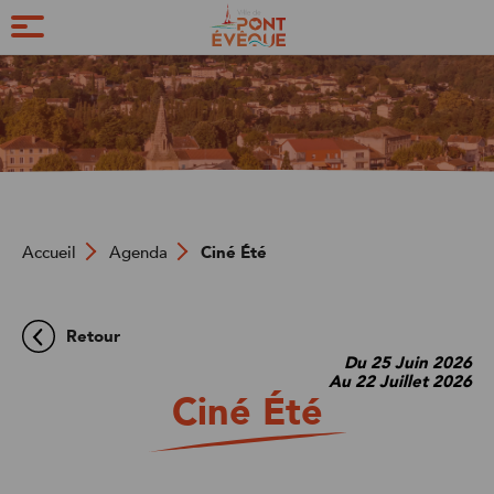
Pôle
Ville
Marchés et
Ville
tranquillité
verte
commerces
activ
publique
et
sport
Accueil
Agenda
Ciné Été
Retour
Du 25 Juin 2026
Au 22 Juillet 2026
Ciné Été
ons